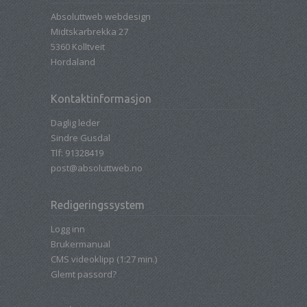
Absoluttweb webdesign
Midtskarbrekka 27
5360
Kolltveit
Hordaland
Kontaktinformasjon
Daglig leder
Sindre Gusdal
Tlf:
91328419
post@absoluttweb.no
Redigeringssystem
Logg inn
Brukermanual
CMS videoklipp (1:27 min.)
Glemt passord?